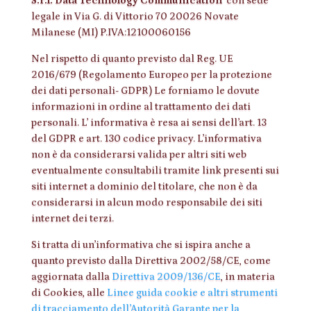
S.r.l. Data Technology Communication
con sede
legale in Via G. di Vittorio 70 20026 Novate
Milanese (MI) P.IVA:12100060156
Nel rispetto di quanto previsto dal Reg. UE
2016/679 (Regolamento Europeo per la protezione
dei dati personali- GDPR) Le forniamo le dovute
informazioni in ordine al trattamento dei dati
personali. L’ informativa è resa ai sensi dell’art. 13
del GDPR e art. 130 codice privacy. L’informativa
non è da considerarsi valida per altri siti web
eventualmente consultabili tramite link presenti sui
siti internet a dominio del titolare, che non è da
considerarsi in alcun modo responsabile dei siti
internet dei terzi.
Si tratta di un’informativa che si ispira anche a
quanto previsto dalla Direttiva 2002/58/CE, come
aggiornata dalla
Direttiva 2009/136/CE
, in materia
di Cookies, alle
Linee guida cookie e altri strumenti
di tracciamento dell’Autorità Garante per la